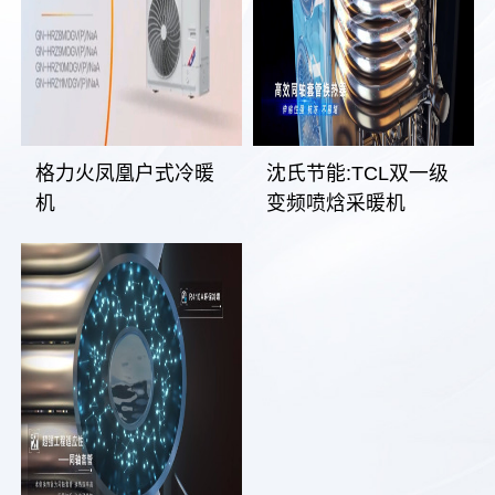
格力火凤凰户式冷暖
沈氏节能:TCL双一级
机
变频喷焓采暖机