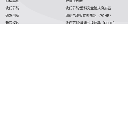
制造基地
壳管换热器
沈氏节能
沈氏节能:塑料壳盘管式换热器
研发创新
印刷电路板式换热器（PCHE）
新闻媒体
沈氏节能:板翅式换热器（PFHE）
沈氏节能
板壳换热器
微反应器
沈氏节能
服务支持
HVAC
沈氏服务
冷链/冷藏
下载文档
家电/食品
全球服务网络
绿色电力
定制服务
海工船舶
视频
氢能源
子公司
沈氏节能:航空 & 航天
杭州微控
动力总成
浙江微智源
工业气体
精细化工