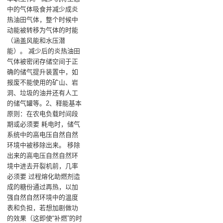
中的气体吸食并减少成炎
热油田气体，整个时候中
动能被转移为气体的时能
（涵盖风能和水压潜
能）‌。 减少后的炎热油田
气体被密闭存储空间于正
确的储气提升装置中，如
报废不能使用的矿山、岩
洞、垃圾的油井还有人工
的储气罐等‌。‌2、释能基本
原则‌：在农电负载时间段
期或必须要 耗电时，储气
系统中的高电压自然自然
环境中被移除出来‌。 移除
出来的高电压自然自然环
境中进去开裂机前，几率
必须要 过程熔化助燃剂造
成的糖份通过再热，以加
强自然自然环境中的温度
表和负担，若想加剧做功
的效果（这即使“补燃”的时