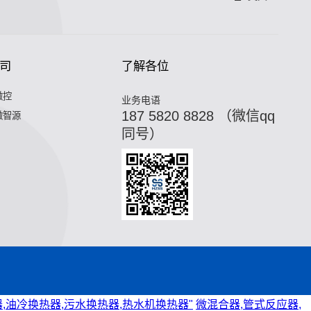
司
了解各位
微控
业务电语
187 5820 8828 （微信qq
微智源
同号）
,油冷换热器,污水换热器,热水机换热器"
微混合器,管式反应器,