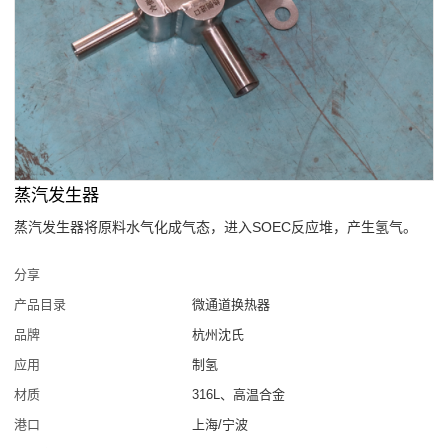
蒸汽发生器
蒸汽发生器将原料水气化成气态，进入SOEC反应堆，产生氢气。
分享
产品目录
微通道换热器
品牌
杭州沈氏
应用
制氢
材质
316L、高温合金
港口
上海/宁波