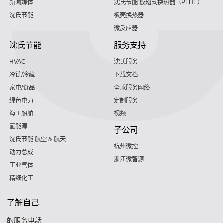
新闻媒体
沈氏节能:板翅式换热器（PFHE）
沈氏节能
板壳换热器
微反应器
沈氏节能
服务支持
HVAC
沈氏服务
冷链/冷藏
下载文档
家电/食品
全球服务网络
绿色电力
定制服务
海工船舶
视频
氢能源
子公司
沈氏节能:航空 & 航天
杭州微控
动力总成
浙江微智源
工业气体
精细化工
了解自己
的服务电話