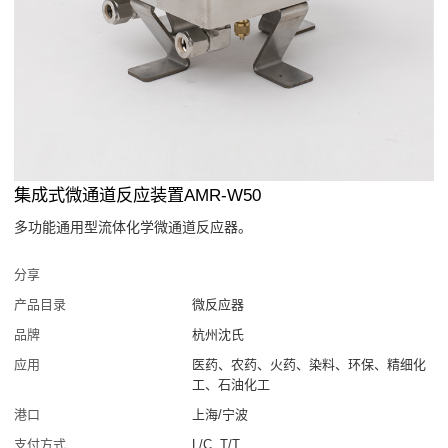
集成式微通道反应装置AMR-W50
多功能通用型流体化学微通道反应器。
分享
产品目录
微反应器
品牌
杭州沈氏
应用
医药、农药、火药、染料、环保、精细化
工、石油化工
港口
上海/宁波
支付方式
L/C, T/T