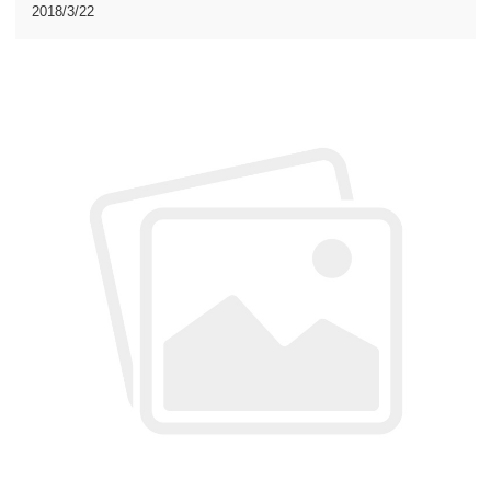
域的公司都前来参加，杭州沈氏作为小微换热气领域的龙头
2018/3/22
企业，携公司三代产品强势入驻上海热泵展。