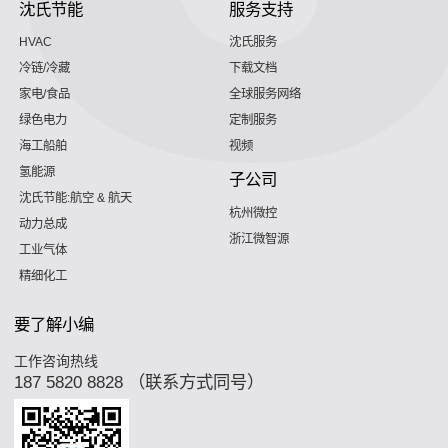
沈氏节能
服务支持
HVAC
沈氏服务
冷链/冷藏
下载文档
家电/食品
全球服务网络
绿色电力
定制服务
海工船舶
视频
氢能源
子公司
沈氏节能:航空 & 航天
杭州微控
动力总成
浙江微智源
工业气体
精细化工
要了解小编
工作咨询热线
187 5820 8828 （联系方式同号）