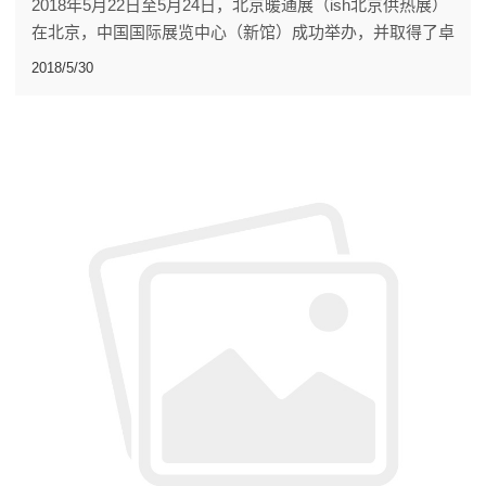
2018年5月22日至5月24日，北京暖通展（ish北京供热展）
在北京，中国国际展览中心（新馆）成功举办，并取得了卓
越的成就。
2018/5/30
本届展会以清洁多元高效为主题，规模覆盖北京中国国际展
览中心（新馆）全馆共八个展厅，展厅面积达120,000平方
米。将吸引德国、意大利等国家和地区的全球1500多家相
关企业单位参展，同期举办2018ISHC-CIHE中国清洁供暖
峰会暨京津冀及周边地区清洁供暖高层对话会议。